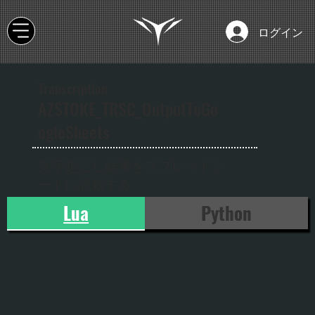
ログイン
Transcription
AZSTOKE_TRSC_OutputToGo
ogleSheets
文字起こし結果をスプレッドシ
ートに記載する
Lua
Python