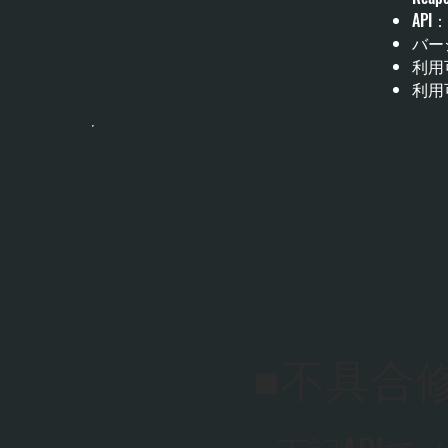
API
バージ
利用可
利用可
■不具合