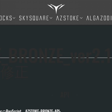
OCKS
SKYSQUARE
AZSTOKE
ALGAZOD
_BRONZE_ver2.1
の修正
- API -
erのReaScript AZSTOKE-BRONZE-API-