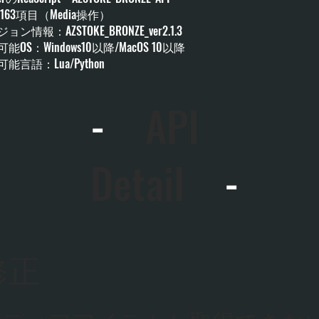
：163項目（Media操作）
ョン情報：AZSTOKE_BRONZE_ver2.1.3
能OS：Windows10以降/MacOS 10以降
能言語：Lua/Python
-
API
Detail
-
修正