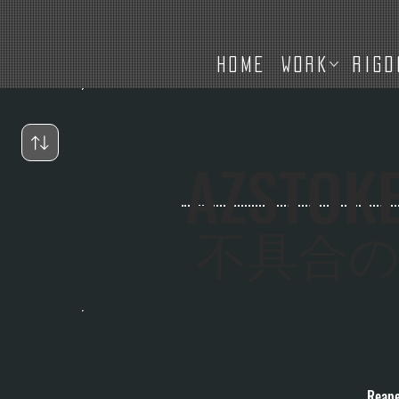
HOME
WORK
RIGD
AZSTOKE
不具合
Reap