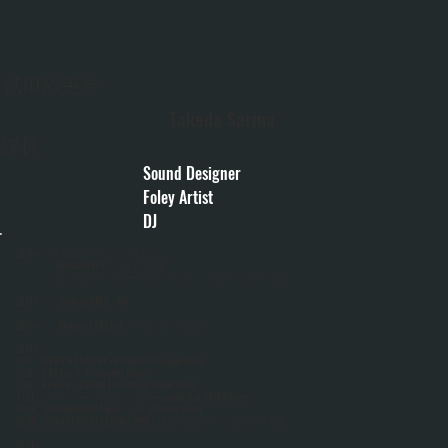
武田紗吏奈
Takeda Sarina
課長
Sound Designer
Foley Artist
​DJ
2018年 株式会社カプコン 入社
「Biohazard RE2」 ボイス編集
「モンスターハンターフロンティア」 マグネットスパイク
2019年 「Biohazard RE3」MA
2021年 「Biohazard VILLAGE」ギミック・環境音
​2019年
2/15 #TRIPPIN FACTORY × #JDNBA at Triangle Osaka
7/20 X-DAY at 新木場 ageHa Tokyo
7/20 BASSm8 × COSMIC FACTORY at WOMB Tokyo
9/20 スクリューパイルドライバー round1~4 at METRO Kyoto
10/19 MACHINEDRUM Japanツアー at Circus Osaka
12/30 【STAR FESTIVAL CLOSING 2019】at クリエイティブセンター大阪
2020年