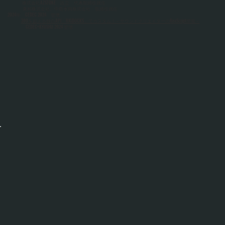
株式会社AZSTOKE 設立 代表取締役就任
東和株式会社、中島車両株式会社 取締役就任
2024年 CEDEC 2024 登壇
​
300を超える独自API「RIGDOCKS」でカスタム！～サウンドクリエイターのReaScript開発～
CEDEC+KYUSHU 2024 登壇