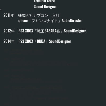
Tecnical Artist
Sound Designer
2011年 株式会社カプコン 入社
iphone「フミンズナイト」AudioDirector
2012年 PS3 XBOX「戦国BASARA宴」SoundDesigner
2014年 PS3 XBOX「DDDA」SoundDesigner
2015年 AES2015 PosterSession「GliderVR」
UnrealEngine4でプロジェクトを作成
2017年 Cedec2017登壇
「VRサウンドの究極演出 リアルタイムバイノーラルの挑戦」
世界初の立体音響を考案、実践に対する手法を検証し、後のRE2 で実現
2018年 CEDEC2018 AWARD委員
2018年 AES2018登壇
「Proximity representation of VR world」
音響学会で論文提出リアルタイムバイノーラルが認可
2019年
PS4 XBOX PC「Biohazard RE2」 AudioDirector and Composer
リアルタイムバイノーラルの実現、ドルビーアトモス導入
IR収録の技術確立、モーション自動化対応
UIソフトコール削減 etc...
作曲では以下3曲を担当「LoomingDread、LastJugement、Collapse」​
2019年