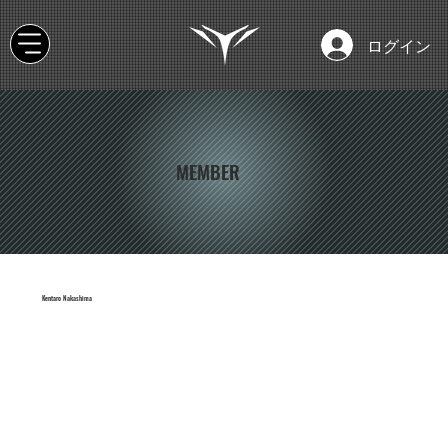
ログイン
MEMBER
Kentaro Nakashima
Audio Director
Tecnical Artist
Sound Designer