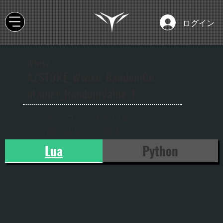
ログイン
Wwise
AZSTOKE_Wwise_RandomCo
ntainer_RandomValue_1
ランダムコンテナの作成とラン
ダム値の設定の自動化
Lua
Python