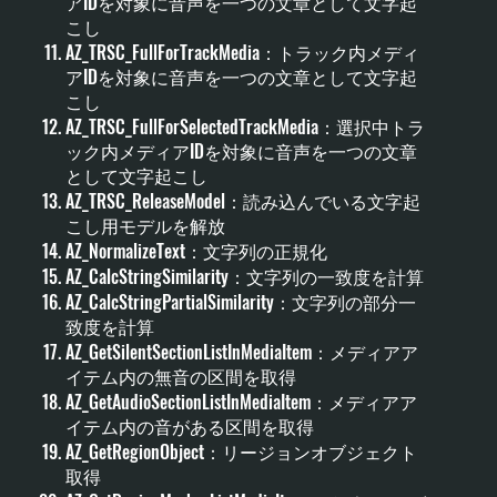
アIDを対象に音声を一つの文章として文字起
こし
AZ_TRSC_FullForTrackMedia：トラック内メディ
アIDを対象に音声を一つの文章として文字起
こし
AZ_TRSC_FullForSelectedTrackMedia：選択中トラ
ック内メディアIDを対象に音声を一つの文章
として文字起こし
AZ_TRSC_ReleaseModel：読み込んでいる文字起
こし用モデルを解放
AZ_NormalizeText：文字列の正規化
AZ_CalcStringSimilarity：文字列の一致度を計算
AZ_CalcStringPartialSimilarity：文字列の部分一
致度を計算
AZ_GetSilentSectionListInMediaItem：メディアア
イテム内の無音の区間を取得
AZ_GetAudioSectionListInMediaItem：メディアア
イテム内の音がある区間を取得
AZ_GetRegionObject：リージョンオブジェクト
取得