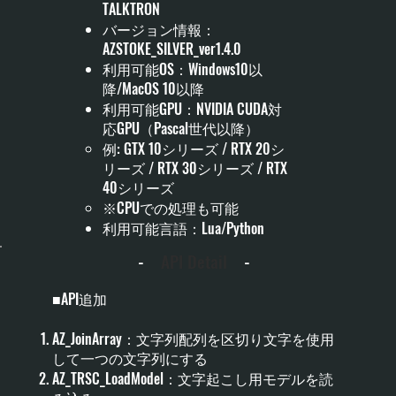
TALKTRON
バージョン情報：
AZSTOKE_SILVER_ver1.4.0
利用可能OS：Windows10以
降/MacOS 10以降
利用可能GPU：NVIDIA CUDA対
応GPU（Pascal世代以降）
例: GTX 10シリーズ / RTX 20シ
リーズ / RTX 30シリーズ / RTX
40シリーズ
※CPUでの処理も可能
利用可能言語：Lua/Python
-
API Detail
-
■API追加
AZ_JoinArray：文字列配列を区切り文字を使用
して一つの文字列にする
AZ_TRSC_LoadModel：文字起こし用モデルを読