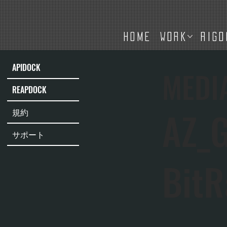
HOME
WORK
RIGD
APIDOCK
MEDI
REAPDOCK
AZ_
規約
サポート
BitR