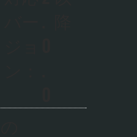
バー
.
降
ジョ
0
ン：
.
0
ムの