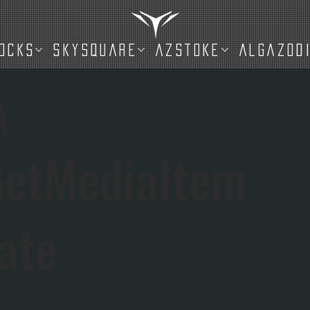
OCKS
SKYSQUARE
AZSTOKE
ALGAZOD
A
GetMediaItem
ate