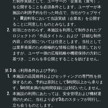
た制作実績として、ユーザーの「企業名（屋号）」
を公開することを必須条件とします。ユーザーが本
施設の利用予約を行った時点で、当社がウェブサイ
ト、IR資料等において当該実績（企業名）を公開す
ることに同意したものとみなします。
前項にかかわらず、本施設を利用して制作されたプ
ロジェクトの「作品タイトル」および「詳細な制作
内容」の公開については任意とします。当社として
は業界発展のため積極的な情報公開を推奨しており
ますが、ユーザー側の広報戦略や機密保持の方針に
基づき、これらを非公開とすることを妨げません。
第 3 条（利用条件および予約）
本施設の品質維持およびセッティングの専門性を担
保するため、予約は原則として5時間以上から承りま
す。5時間未満の短時間収録には対応いたしません。
本施設の利用にあたっては、安全管理および機材運
用のために、当社より必ず3名のスタッフが同行し、
立ち会うものとします。