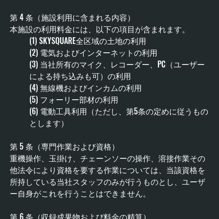
第 4 条（施設利用に含まれる内容） 
本施設の利用料金には、以下の項目が含まれます。 
(1) SKYSQUARE全区域の土地の利用 
(2) 電気およびインターネットの利用 
(3) 当社所有のマイク、レコーダー、PC（ユーザー
による持ち込みも可）の利用 
(4) 無線機およびインカムの利用 
(5) フォーリー部材の利用 
(6) 電動工具利用（ただし、第5条の定めに従うもの
とします）
第 5 条（専門作業および資格） 
重機操作、玉掛け、チェーンソーの操作、溶接作業その
他法令により資格を要する作業については、当該資格を
所持している当社スタッフのみが行うものとし、ユーザ
ー自身がこれを行うことはできません。
第 6 条（収録成果物および料金の精算）