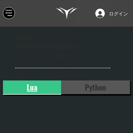
ログイン
TRACK
AZ_GetTrackDepthList
以
対応バージョ
1.0.0
降
ン：
全トラック階層を配列出力
Lua
Python