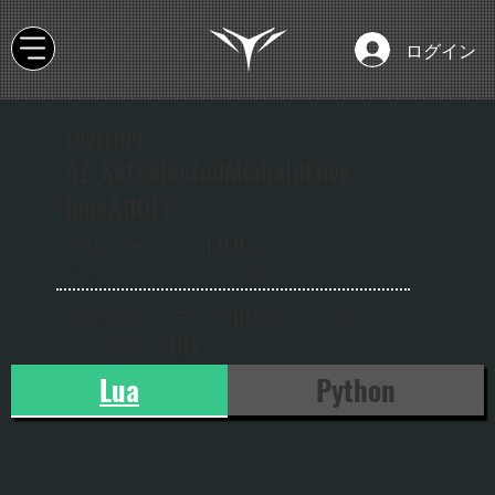
ログイン
ENVELOPE
AZ_SetSelectedMediaIdEnve
lopeAllOFF
以
対応バージョ
1.0.0
降
ン：
指定選択メディアIDのエンベロ
ープを全てOFF
Lua
Python