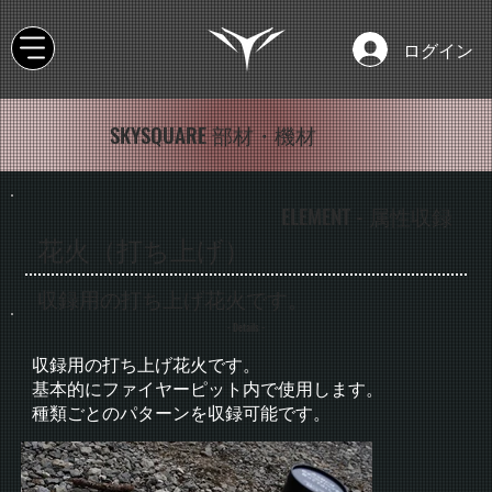
ログイン
SKYSQUARE 部材・機材
ELEMENT - 属性収録
花火（打ち上げ）
収録用の打ち上げ花火です。
- Details -
収録用の打ち上げ花火です。
基本的にファイヤーピット内で使用します。
種類ごとのパターンを収録可能です。