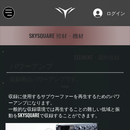
ログイン
SKYSQUARE 部材・機材
ELEMENT - 属性収録
パワーアンプ
収録用のパワーアンプです。
- Details -
収録に使用するサブウーファーを再生するためのパワ
ーアンプになります。
一般的な収録環境では再生することの難しい低域と振
動をSKYSQUAREで収録することができます。