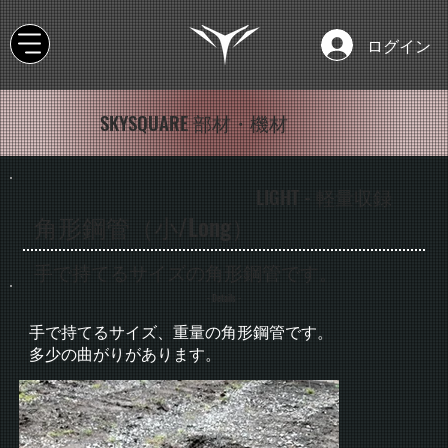
ログイン
SKYSQUARE 部材・機材
LIGHT - 軽量収録
角形鋼管（小/Long）
手で持てるサイズの角形鋼管です。
- Details -
手で持てるサイズ、重量の角形鋼管です。
多少の曲がりがあります。