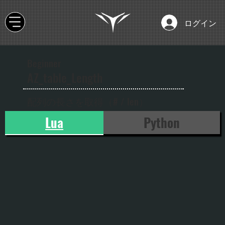
ログイン
Beginner
AZ_table_Length
配列の長さを取得（# / len）
Lua
Python