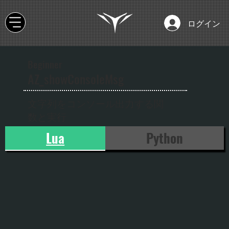
ログイン
Beginner
AZ_showConsoleMsg
文字列をコンソール出力する関
数と実行
Lua
Python