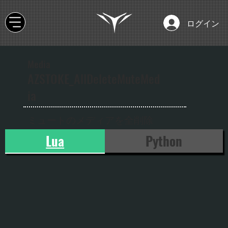
ログイン
Media
AZSTOKE_AllDeleteMuteMed
ia
ミュートのメディアを全削除
Lua
Python