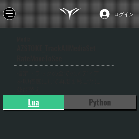
ログイン
Media
AZSTOKE_TrackAllMediaSet
RateMoveToSec
指定トラックの全てのメディア
を0.7倍速にして再度１秒ごとに
並び替え
Lua
Python