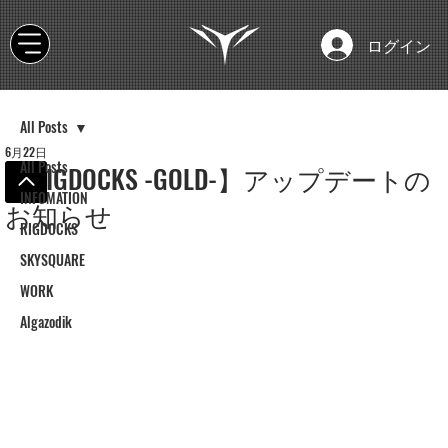
ログイン
All Posts
6月22日
All Posts
【RIGDOCKS -GOLD-】アップデートの
INFOMATION
お知らせ
RIGDOCKS
SKYSQUARE
WORK
Algazodik