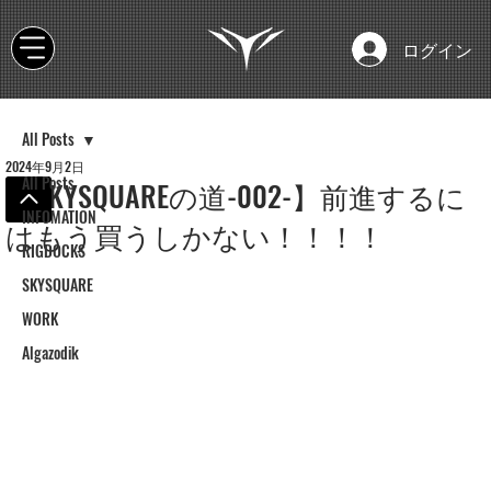
ログイン
All Posts
2024年9月2日
All Posts
【SKYSQUAREの道-002-】前進するに
INFOMATION
はもう買うしかない！！！！
RIGDOCKS
SKYSQUARE
WORK
Algazodik