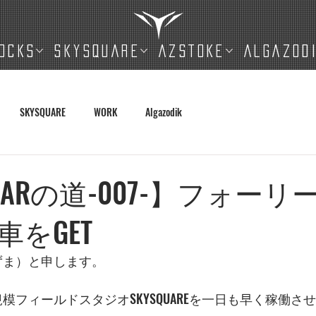
OCKS
SKYSQUARE
AZSTOKE
ALGAZOD
SKYSQUARE
WORK
Algazodik
QUARの道-007-】フォー
をGET
いずま）と申します。
、大規模フィールドスタジオSKYSQUAREを一日も早く稼働