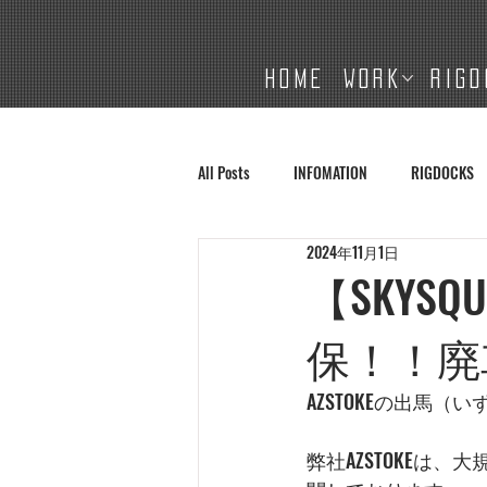
HOME
WORK
RIGD
All Posts
INFOMATION
RIGDOCKS
2024年11月1日
【SKYS
保！！廃車
AZSTOKEの出馬（
弊社AZSTOKEは