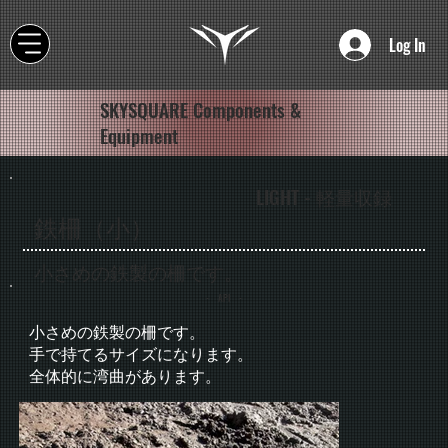
Log In
SKYSQUARE Components &
Equipment
LIGHT - 軽量収録
鉄柵（小）
小さめの鉄製の柵です。
- API -
小さめの鉄製の柵です。
手で持てるサイズになります。
全体的に湾曲があります。