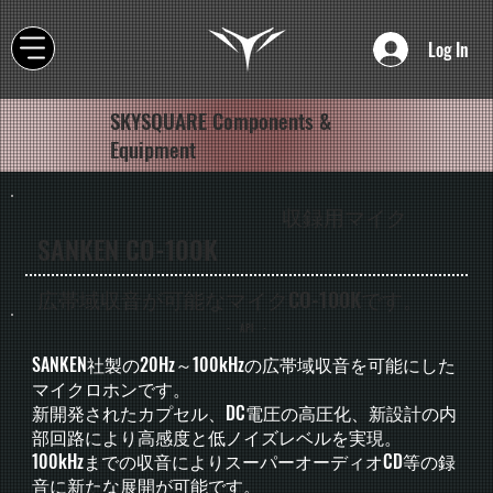
Log In
SKYSQUARE Components &
Equipment
収録用マイク
SANKEN CO-100K
広帯域収音が可能なマイクCO-100Kです。
- API -
SANKEN社製の20Hz～100kHzの広帯域収音を可能にした
マイクロホンです。
新開発されたカプセル、DC電圧の高圧化、新設計の内
部回路により高感度と低ノイズレベルを実現。
100kHzまでの収音によりスーパーオーディオCD等の録
音に新たな展開が可能です。