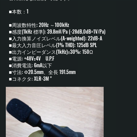
■本数：1
■周波数特性: 20Hz ～100kHz
■感度(1kHz 標準): 39.8mV/Pa (-28dB,0dB=1V/Pa)
■入力換算ノイズレベル(A-weighted): 22dB-A
■最大入力音圧レベル(1% THD): 125dB SPL
■出力インピーダンス(1kHz)±30%: 150Ω
■電源: +48V±4V U.P.F
■消費電流: 6mA以下
■寸法: Φ20.5mm、全長 191.5mm
■コネクタ: XLR-3M "