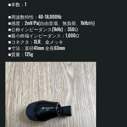
■本数：1
■周波数特性：40-18,000Hz
■感度：2mV/Pa(自由音場、無負荷、1kHz時)
■公称インピーダンス(1kHz)：350Ω
■最小終端インピーダンス：1,000Ω
■コネクタ：XLR、金メッキ
■寸法：直径41mm 全長63mm
■質量：125g