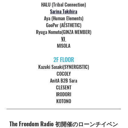
HALU (Tribal Connection)
Sarina Tokihira
Aya (Human Elements)
GooPer (AÉSTHETIC)
Ryuga Nomoto(GINZA MEMBER)
VJ 
MISOLA
2F FLOOR
Kazuki Sasaki(SYNERGISTIC)
COCOLY
AnitA B2B Sara
CLESENT
IRODORI
KOTONO
The Freedom Radio 初開催のローンチイベン