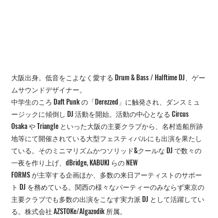
大阪出身。低音をこよなく愛する Drum & Bass / Halftime DJ、ゲー
ムサウンドデザイナー。
中学生のころ Daft Punk の「Derezzed」に触発され、ダンスミュ
ージックに傾倒し DJ 活動を開始。活動の中心となる Circus 
Osaka や Triangle といった大阪の主要クラブから、名村造船所跡
地等にて開催されている大型フェスティバルにも出演を果たし
ている。そのミニマリズムかつソリッド&クールな DJ で数々の
一夜を作り上げ、dBridge, KABUKI らの NEW
FORMS が主宰する企画ほか、多数の来日アーティストのサポー
ト DJ を務めている。関西の様々なパーティーのみならず東京の
主要クラブでも多数の出演をこなす実力派 DJ として活躍してい
る。株式会社 AZSTOKe/Algazodik 所属。