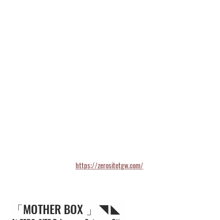
https://zerositetgw.com/
「MOTHER BOX 」◥◣ 