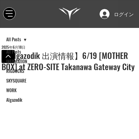
ログイン
All Posts
2025年6月18日
All Posts
【Algazodik 出演情報】6/19 [MOTHER
INFOMATION
BOX] at ZERO-SITE Takanawa Gateway City
RIGDOCKS
SKYSQUARE
WORK
Algazodik