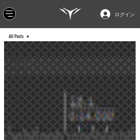
ログイン
All Posts
All Posts
INFOMATION
RIGDOCKS
SKYSQUARE
WORK
Algazodik