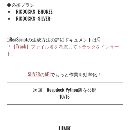
◆必須プラン
RIGDOCKS -BRONZE-
RIGDOCKS -SILVER-
□ReaScriptの生成方法の詳細ドキュメントは👇
「
【Track】ファイル名を考慮してトラックをインサー
ト
」
SILVERのAPI
でもっと作業を効率化！
次回　Reapdock Python版を公開
10/15
LINK