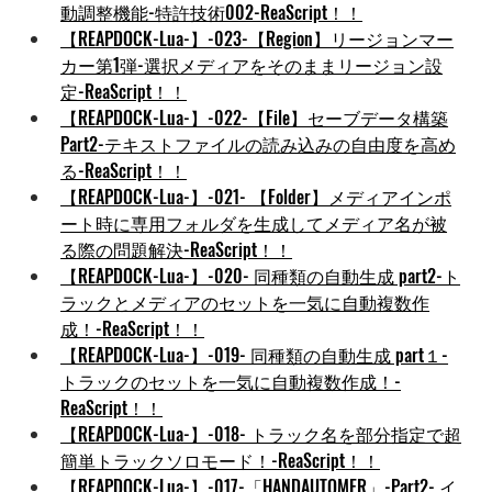
動調整機能-特許技術002-ReaScript！！
【REAPDOCK-Lua-】-023-【Region】リージョンマー
カー第1弾-選択メディアをそのままリージョン設
定-ReaScript！！
【REAPDOCK-Lua-】-022-【File】セーブデータ構築
Part2-テキストファイルの読み込みの自由度を高め
る-ReaScript！！
【REAPDOCK-Lua-】-021- 【Folder】メディアインポ
ート時に専用フォルダを生成してメディア名が被
る際の問題解決-ReaScript！！
【REAPDOCK-Lua-】-020- 同種類の自動生成 part2-ト
ラックとメディアのセットを一気に自動複数作
成！-ReaScript！！
【REAPDOCK-Lua-】-019- 同種類の自動生成 part１-
トラックのセットを一気に自動複数作成！-
ReaScript！！
【REAPDOCK-Lua-】-018- トラック名を部分指定で超
簡単トラックソロモード！-ReaScript！！
【REAPDOCK-Lua-】-017-「HANDAUTOMER」-Part2- イ