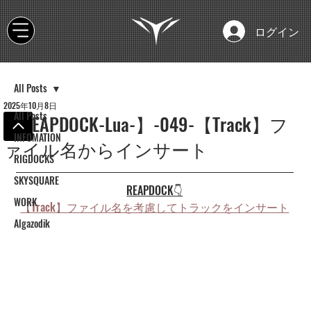
ログイン
All Posts
2025年10月8日
All Posts
【REAPDOCK-Lua-】-049-【Track】フ
INFOMATION
ァイル名からインサート
RIGDOCKS
SKYSQUARE
REAPDOCK👇
WORK
【Track】ファイル名を考慮してトラックをインサート
Algazodik