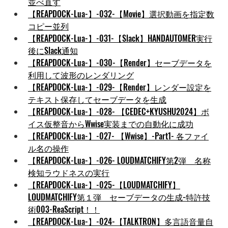
並べ直す
【REAPDOCK-Lua-】-032-【Movie】選択動画を指定数
コピー並列
【REAPDOCK-Lua-】-031-【Slack】HANDAUTOMER実行
後にSlack通知
【REAPDOCK-Lua-】-030-【Render】セーブデータを
利用して波形のレンダリング
【REAPDOCK-Lua-】-029-【Render】レンダー設定を
テキスト保存してセーブデータを生成
【REAPDOCK-Lua-】-028- 【CEDEC+KYUSHU2024】ボ
イス仮整音からWwise実装までの自動化に成功
【REAPDOCK-Lua-】-027- 【Wwise】-Part1- 各ファイ
ル名の操作
【REAPDOCK-Lua-】-026- LOUDMATCHIFY第2弾　名称
検知ラウドネスの実行
【REAPDOCK-Lua-】-025-【LOUDMATCHIFY】
LOUDMATCHIFY第１弾　セーブデータの生成-特許技
術003-ReaScript！！
【REAPDOCK-Lua-】-024-【TALKTRON】多言語音量自