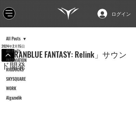
ログイン
All Posts
2024年2月15日
All Posts
「GRANBLUE FANTASY: Relink」サウン
INFOMATION
ド開発
RIGDOCKS
SKYSQUARE
WORK
Algazodik