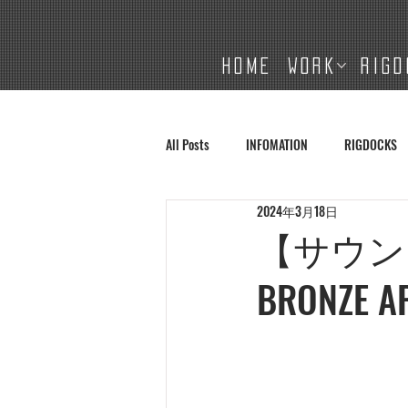
HOME
WORK
RIGD
All Posts
INFOMATION
RIGDOCKS
2024年3月18日
【サウン
BRONZE A