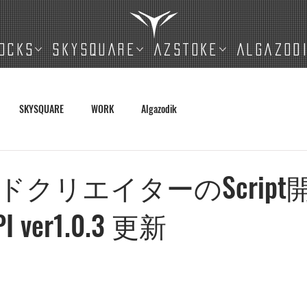
OCKS
SKYSQUARE
AZSTOKE
ALGAZOD
SKYSQUARE
WORK
Algazodik
ドクリエイターのScript
PI ver1.0.3 更新