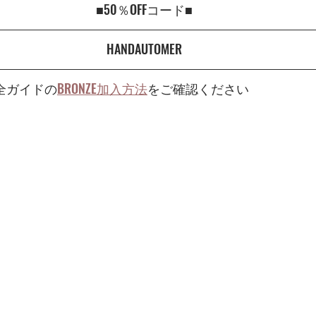
■50％OFFコード■
HANDAUTOMER
完全ガイドの
BRONZE加入方法
をご確認ください