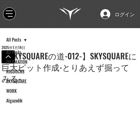
ログイン
All Posts
2025年1月14日
All Posts
【SKYSQUAREの道-012-】SKYSQUAREに
INFOMATION
巨大ピット作成-とりあえず掘って
RIGDOCKS
みる-
SKYSQUARE
WORK
Algazodik