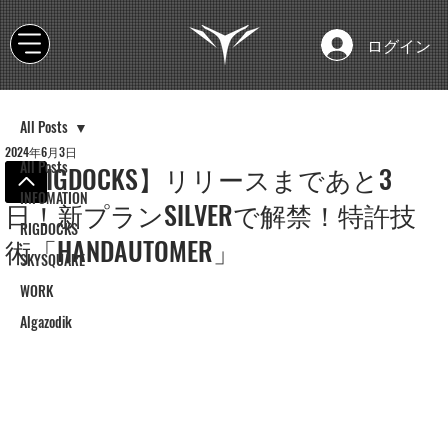
ログイン
All Posts
2024年6月3日
All Posts
【RIGDOCKS】リリースまであと3
INFOMATION
日！新プランSILVERで解禁！特許技
RIGDOCKS
術「HANDAUTOMER」
SKYSQUARE
WORK
Algazodik