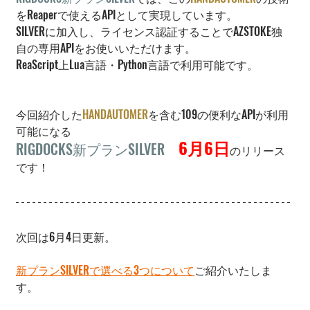
をReaperで使えるAPIとして実現しています。
SILVERに加入し、ライセンス認証することでAZSTOKE独
自の専用APIをお使いいただけます。
ReaScript上Lua言語・Python言語で利用可能です。
今回紹介した
HANDAUTOMER
を含む109の便利なAPIが利用
可能になる
6月6日
RIGDOCKS新プランSILVER　
のリリース
です！
次回は
6月4日更新。
新プランSILVERで選べる3つについて
ご紹介いたしま
す。