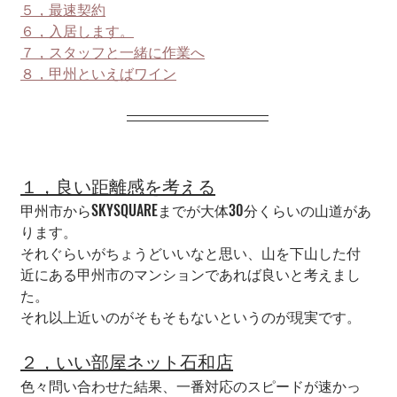
５，最速契約
６，入居します。
７，スタッフと一緒に作業へ
８，甲州といえばワイン
１，良い距離感を考える
甲州市からSKYSQUAREまでが大体30分くらいの山道があ
ります。
それぐらいがちょうどいいなと思い、山を下山した付
近にある甲州市のマンションであれば良いと考えまし
た。
それ以上近いのがそもそもないというのが現実です。
２，いい部屋ネット石和店
色々問い合わせた結果、一番対応のスピードが速かっ