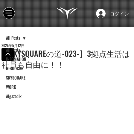
ログイン
All Posts
2025年5月12日
All Posts
【SKYSQUAREの道-023-】3拠点生活は
INFOMATION
社員も自由に！！
RIGDOCKS
SKYSQUARE
WORK
Algazodik