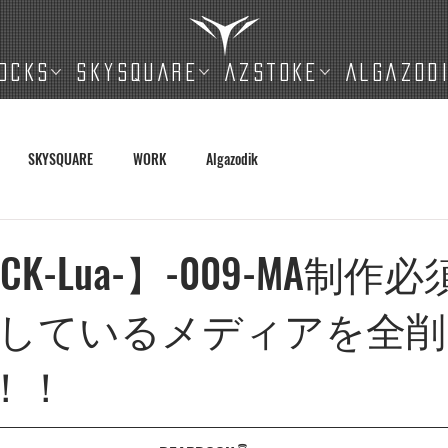
OCKS
SKYSQUARE
AZSTOKE
ALGAZOD
SKYSQUARE
WORK
Algazodik
OCK-Lua-】-009-MA制作
しているメディアを全削
pt！！