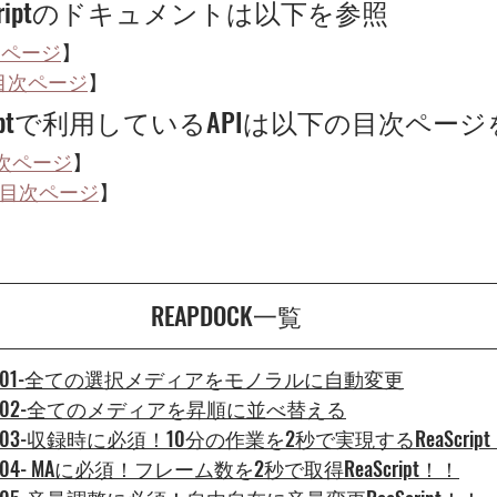
K]Scriptのドキュメントは以下を参照
目次ページ
】
on-目次ページ
】
]Scriptで利用しているAPIは以下の目次ペー
ua目次ページ
】
thon目次ページ
】
REAPDOCK一覧
a-】-001-全ての選択メディアをモノラルに自動変更
a-】-002-全てのメディアを昇順に並べ替える
-】-003-収録時に必須！10分の作業を2秒で実現するReaScrip
】-004- MAに必須！フレーム数を2秒で取得ReaScript！！