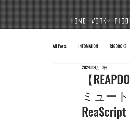
HOME
WORK
RIGD
All Posts
INFOMATION
RIGDOCKS
2024年4月10日
【REAPD
ミュート
ReaScri