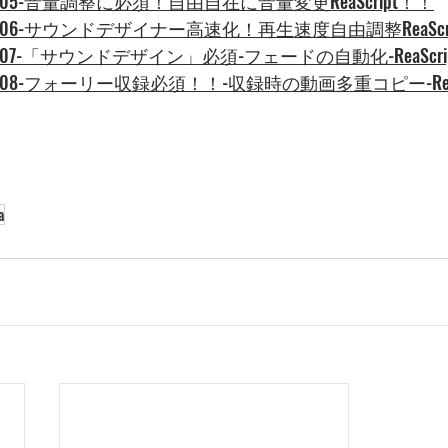
-】-005-音量調整に必須！自由自在に音量変更ReaScript！！
a-】-006-サウンドデザイナー高速化！再生速度自由調整ReaScr
-】-007-「サウンドデザイン」必須-フェードの自動化-ReaScri
-】-008-フォーリー収録必須！！-収録時の動画多重コピー-ReaS
a