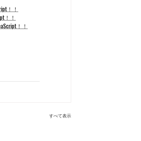
ipt！！
pt！！
cript！！
すべて表示