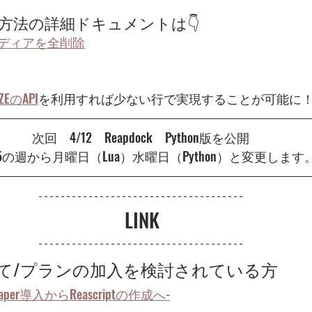
tの生成方法の詳細ドキュメントは👇
ディアを全削除
ZEのAPI
を利用すれば少ない行で実現することが可能に
次回　4/12　Reapdock　Python版を公開 
15の週から月曜日（Lua）水曜日（Python）と変更します
LINK
が初めて/プランの加入を検討されている方
aper導入からReascriptの作成へ-