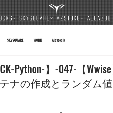
OCKS
SKYSQUARE
AZSTOKE
ALGAZOD
SKYSQUARE
WORK
Algazodik
CK-Python-】-047-【Ww
テナの作成とランダム値