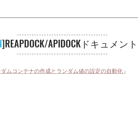
N
]REAPDOCK/APIDOCKドキュメン
】ランダムコンテナの作成とランダム値の設定の自動化
」