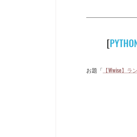
[
PYTHO
お題「
【Wwise