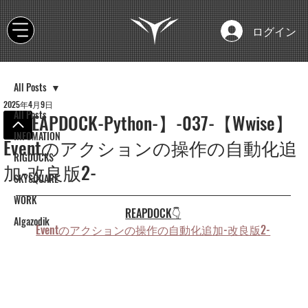
ログイン
All Posts
2025年4月9日
All Posts
【REAPDOCK-Python-】-037-【Wwise】
INFOMATION
Eventのアクションの操作の自動化追
RIGDOCKS
加-改良版2-
SKYSQUARE
WORK
REAPDOCK👇
Algazodik
Eventのアクションの操作の自動化追加-改良版2-