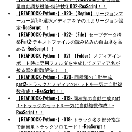
量自動調整機能-特許技術002-ReaScript！！
【REAPDOCK-Python-】-023-【Region】リージョンマ
ーカー第1弾-選択メディアをそのままリージョン設
定-ReaScript！！
【REAPDOCK-Python-】-022-【File】セーブデータ構
築Part2-テキストファイルの読み込みの自由度を高
める-ReaScript！！
【REAPDOCK-Python-】-021-【Folder】メディアイン
ポート時に専用フォルダを生成してメディア名が
被る際の問題解決！！！
【REAPDOCK-Python-】-020- 同種類の自動生成 
part2-トラックとメディアのセットを一気に自動複
数作成！-ReaScript！！
【REAPDOCK-Python-】-019- 同種類の自動生成 part
１-トラックのセットを一気に自動複数作成！-
ReaScript！！
【REAPDOCK-Python-】-018- トラック名を部分指定
で超簡単トラックソロモード！-ReaScript！！