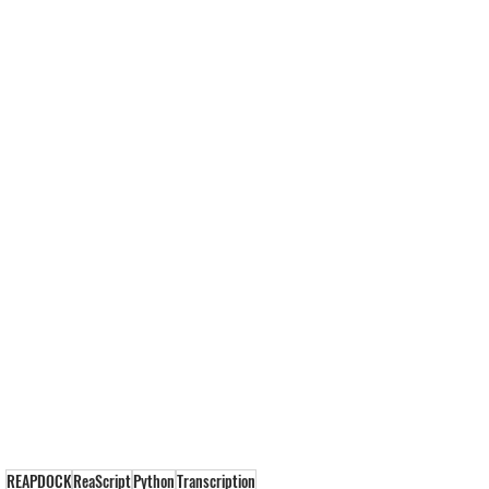
REAPDOCK
ReaScript
Python
Transcription