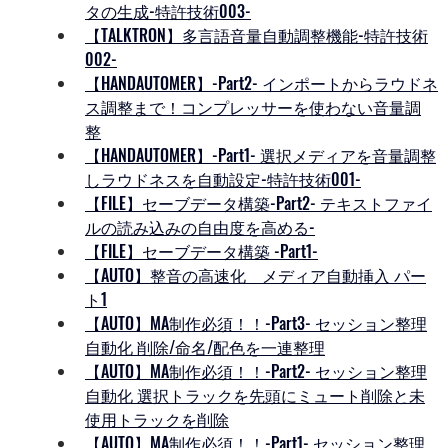
タの生成-特許技術003-
【TALKTRON】多言語音量自動調整機能-特許技術
00
2-
【HANDAUTOMER】-Part2- インポートからラウドネ
ス調整まで！コンプレッサーを使わない音量調
整
【HANDAUTOMER】-Part1- 選択メディアを音量調整
しラウドネスを自動設定-特許技術001-
【FILE】セーブデータ構築-Part2- テキストファイ
ルの読み込みの自由度を高める-
【FILE】セーブデータ構築 -Part1
-
【AUTO】整音の高速化　メディア自動挿入 パー
ト1
【AUTO】MA制作必須！！-Part3- セッション整理
自動化 削除/命名/配色を一連整理
【AUTO】MA制作必須！！-Part2- セッション整理
自動化 選択トラックを先頭にミュート削除と未
使用トラックを削除
【AUTO】MA制作必須！！-Part1- セッション整理