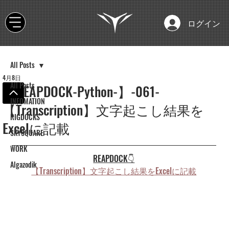
ログイン
All Posts
4月8日
All Posts
【REAPDOCK-Python-】-061-
INFOMATION
【Transcription】文字起こし結果を
RIGDOCKS
Excelに記載
SKYSQUARE
WORK
REAPDOCK👇
Algazodik
【Transcription】文字起こし結果をExcelに記載