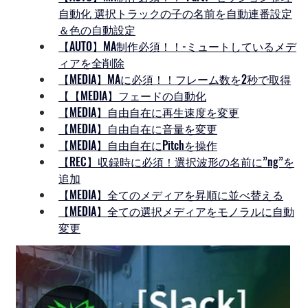
自動化 選択トラックの子の名前を自動連番設定
＆色の自動設定
【AUTO】MA制作必須！！-ミュートしているメデ
ィアを全削除
【MEDIA】MAに必須！！フレーム数を2秒で取得
【
【MEDIA】フェードの自動化
【MEDIA】自由自在に再生速度を変更
【MEDIA】自由自在に音量を変更
【MEDIA】自由自在にPitchを操作
【REC】収録時に必須！選択波形の名前に”ng”を
追加
【MEDIA】全てのメディアを昇順に並べ替える
【MEDIA】全ての選択メディアをモノラルに自動
変更