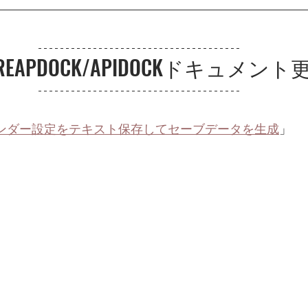
]REAPDOCK/APIDOCKドキュメント
r】レンダー設定をテキスト保存してセーブデータを生成
」