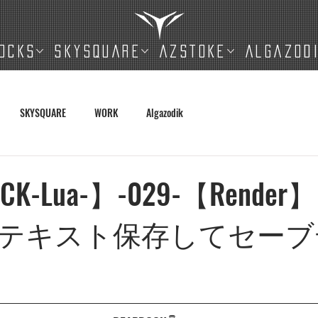
OCKS
SKYSQUARE
AZSTOKE
ALGAZOD
SKYSQUARE
WORK
Algazodik
CK-Lua-】-029-【Rend
テキスト保存してセーブ