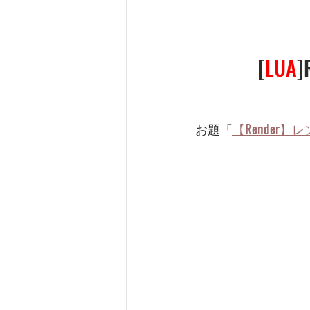
[
LUA
お題「
【Rende