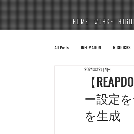
HOME
WORK
RIGD
All Posts
INFOMATION
RIGDOCKS
2024年12月4日
【REAPDO
ー設定を
を生成