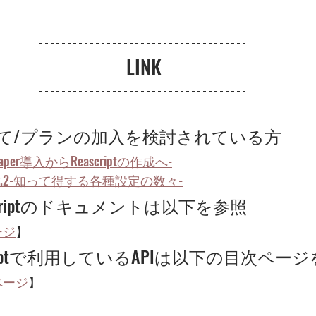
LINK
が初めて/プランの加入を検討されている方
aper導入からReascriptの作成へ-
Ver.2-知って得する各種設定の数々-
K]Scriptのドキュメントは以下を参照
ージ
】
]Scriptで利用しているAPIは以下の目次ペー
次ページ
】