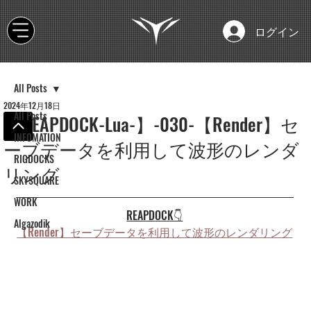
ログイン
All Posts
2024年12月18日
All Posts
【REAPDOCK-Lua-】-030-【Render】セ
INFOMATION
ーブデータを利用して波形のレンダ
RIGDOCKS
リング
SKYSQUARE
WORK
REAPDOCK👇
Algazodik
【Render】セーブデータを利用して波形のレンダリング