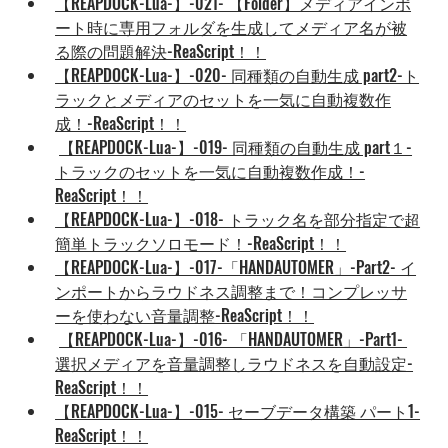
【REAPDOCK-Lua-】-021- 【Folder】メディアインポ
ート時に専用フォルダを生成してメディア名が被
る際の問題解決-ReaScript！！
【REAPDOCK-Lua-】-020- 同種類の自動生成 part2-ト
ラックとメディアのセットを一気に自動複数作
成！-ReaScript！！
【REAPDOCK-Lua-】-019- 同種類の自動生成 part１-
トラックのセットを一気に自動複数作成！-
ReaScript！！
【REAPDOCK-Lua-】-018- トラック名を部分指定で超
簡単トラックソロモード！-ReaScript！！
【REAPDOCK-Lua-】-017-「HANDAUTOMER」-Part2- イ
ンポートからラウドネス調整まで！コンプレッサ
ーを使わない音量調整-ReaScript！！
【REAPDOCK-Lua-】-016- 「HANDAUTOMER」-Part1- 
選択メディアを音量調整しラウドネスを自動設定-
ReaScript！！
【REAPDOCK-Lua-】-015- セーブデータ構築 パート1-
ReaScript！！