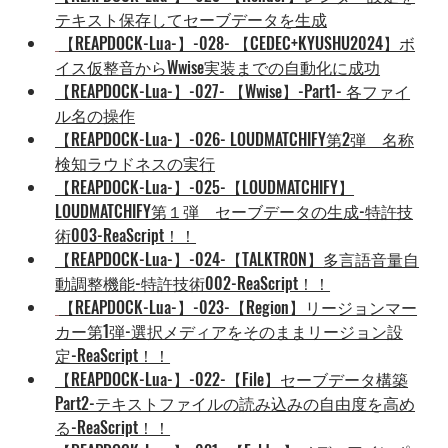
テキスト保存してセーブデータを生成
【REAPDOCK-Lua-】-028- 【CEDEC+KYUSHU2024】ボ
イス仮整音からWwise実装までの自動化に成功
【REAPDOCK-Lua-】-027- 【Wwise】-Part1- 各ファイ
ル名の操作
【REAPDOCK-Lua-】-026- LOUDMATCHIFY第2弾　名称
検知ラウドネスの実行
【REAPDOCK-Lua-】-025-【LOUDMATCHIFY】
LOUDMATCHIFY第１弾　セーブデータの生成-特許技
術003-ReaScript！！
【REAPDOCK-Lua-】-024-【TALKTRON】多言語音量自
動調整機能-特許技術002-ReaScript！！
【REAPDOCK-Lua-】-023-【Region】リージョンマー
カー第1弾-選択メディアをそのままリージョン設
定-ReaScript！！
【REAPDOCK-Lua-】-022-【File】セーブデータ構築
Part2-テキストファイルの読み込みの自由度を高め
る-ReaScript！！