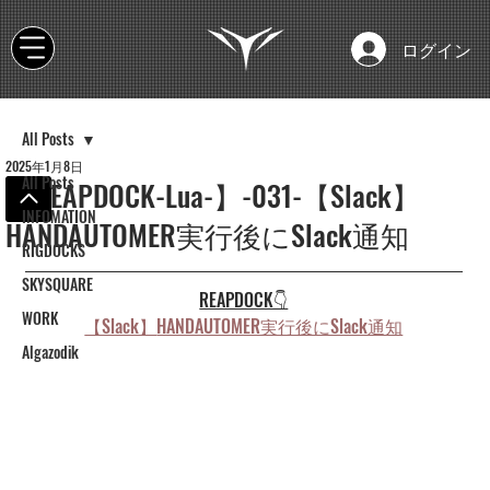
ログイン
All Posts
2025年1月8日
All Posts
【REAPDOCK-Lua-】-031-【Slack】
INFOMATION
HANDAUTOMER実行後にSlack通知
RIGDOCKS
SKYSQUARE
REAPDOCK👇
WORK
【Slack】
HANDAUTOMER実行後にSlack通知
Algazodik